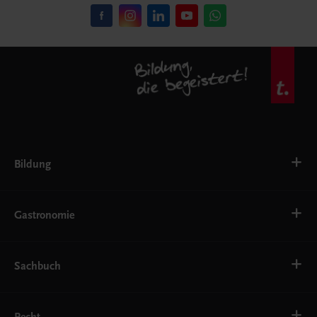
Bildung
VS
AHS
Gastronomie
BAFEP/BASOP
BRP
BS
Bäckerei
EWF/ZWF
Getränke
Sachbuch
FW
Hotelmanagement
Konditorei und Patisserie
Küche
Familie und Gesundheit
Service
Gesellschaft, Politik und Wirtschaft