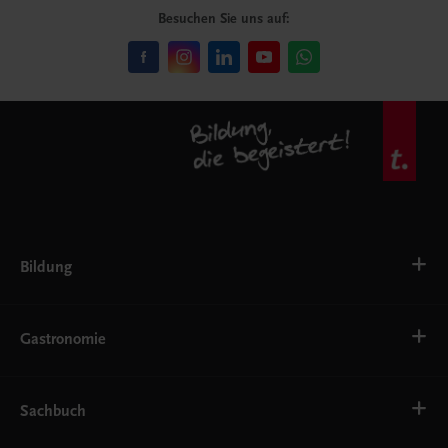
Besuchen Sie uns auf:
Bildung
VS
AHS
Gastronomie
BAFEP/BASOP
BRP
BS
Bäckerei
EWF/ZWF
Getränke
Sachbuch
FW
Hotelmanagement
Konditorei und Patisserie