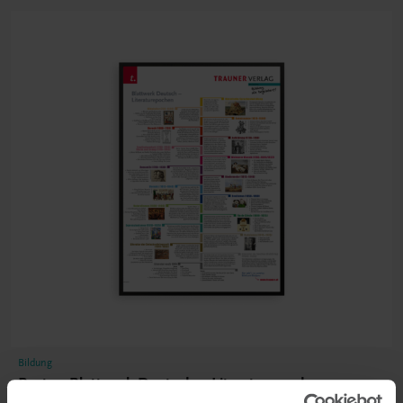
Bildung
Poster: Blattwerk Deutsch – Literaturepochen