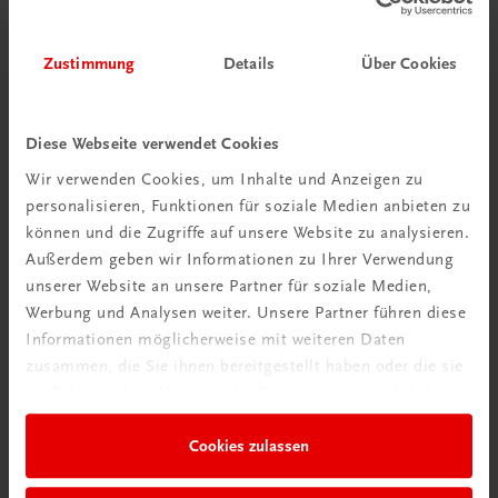
€ 15,00
Zustimmung
Details
Über Cookies
Diese Webseite verwendet Cookies
Gut zu wissen
Wir verwenden Cookies, um Inhalte und Anzeigen zu
personalisieren, Funktionen für soziale Medien anbieten zu
können und die Zugriffe auf unsere Website zu analysieren.
Außerdem geben wir Informationen zu Ihrer Verwendung
unserer Website an unsere Partner für soziale Medien,
Werbung und Analysen weiter. Unsere Partner führen diese
Informationen möglicherweise mit weiteren Daten
zusammen, die Sie ihnen bereitgestellt haben oder die sie
im Rahmen Ihrer Nutzung der Dienste gesammelt haben.
Ratgeber Schulpraxis
Cookies zulassen
Wie mit KI im Unterricht
umgehen?