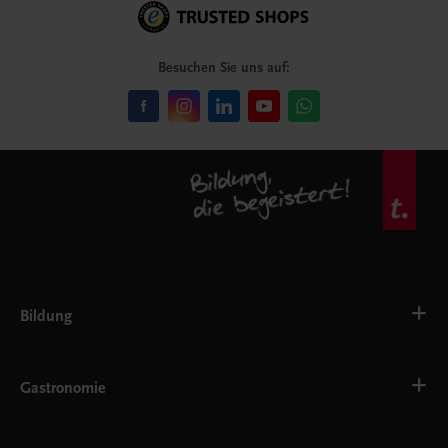
Besuchen Sie uns auf:
Bildung
VS
AHS
Gastronomie
BAFEP/BASOP
BRP
BS
Bäckerei