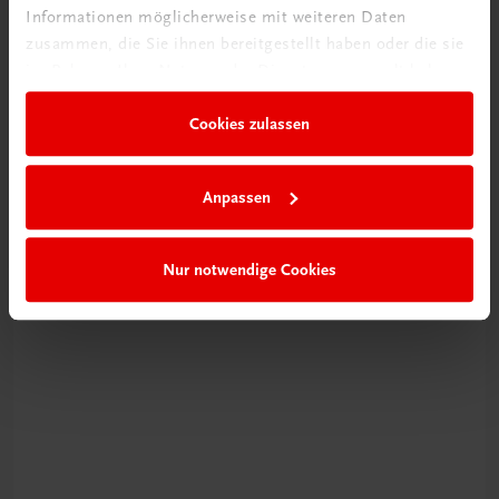
Informationen möglicherweise mit weiteren Daten
zusammen, die Sie ihnen bereitgestellt haben oder die sie
im Rahmen Ihrer Nutzung der Dienste gesammelt haben.
Neu zur DigiBox
Cookies zulassen
Videos mit
Tipps & Tricks
Anpassen
Mehr dazu
Nur notwendige Cookies