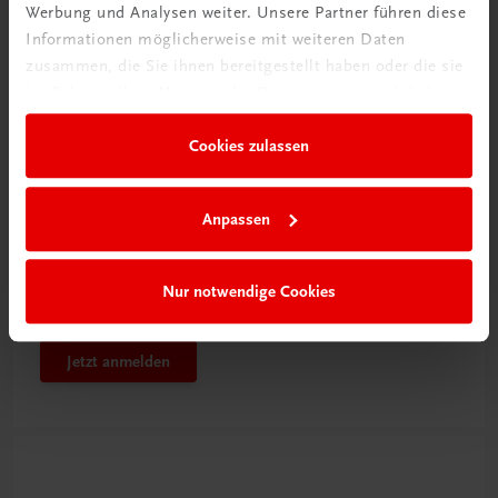
Werbung und Analysen weiter. Unsere Partner führen diese
Informationen möglicherweise mit weiteren Daten
zusammen, die Sie ihnen bereitgestellt haben oder die sie
im Rahmen Ihrer Nutzung der Dienste gesammelt haben.
Cookies zulassen
Anpassen
Rabattcode erhalten
Newsletter abonnieren
Nur notwendige Cookies
& Versandkosten sparen
Jetzt anmelden