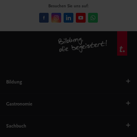
Besuchen Sie uns auf:
Bildung
VS
AHS
Gastronomie
BAFEP/BASOP
BRP
BS
Bäckerei
EWF/ZWF
Getränke
Sachbuch
FW
Hotelmanagement
Konditorei und Patisserie