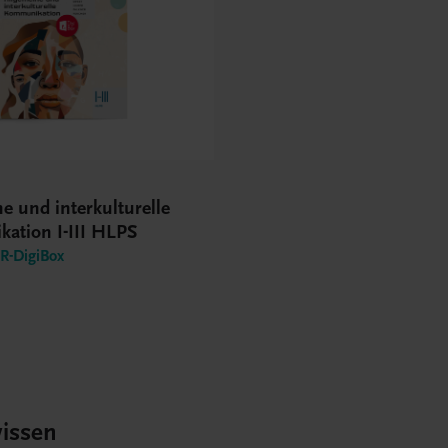
e und interkulturelle
ation I-III HLPS
-DigiBox
issen