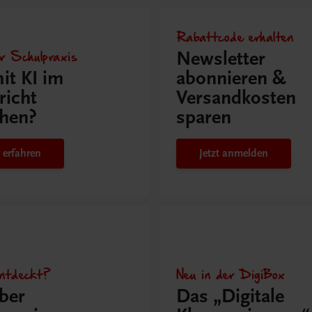
Rabattcode erhalten
r Schulpraxis
Newsletter
it KI im
abonnieren &
richt
Versandkosten
hen?
sparen
 erfahren
Jetzt anmelden
ntdeckt?
Neu in der DigiBox
ber
Das „Digitale