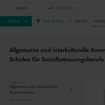
F
Bildung
FW
HAK
HAS
News & Blog
HF/TFS
HLM/HLK
HLPS
Allgemeine und interkulturelle Kom
Schulen für Sozialbetreuungsberuf
Gegenstand
Allgemeine und interkulturelle
Kommunikation
Alle Filter entfernen