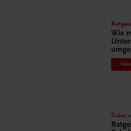
Ratgebe
Wie m
Unter
umge
Mehr
Schon e
Ratge