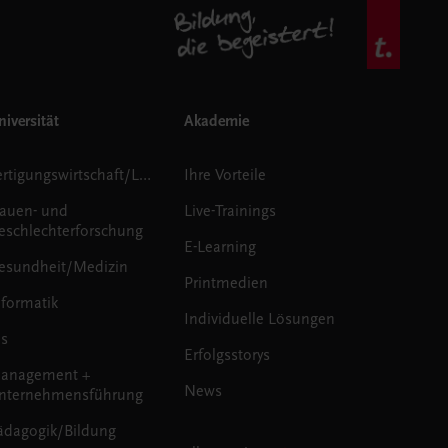
iversität
Akademie
Fertigungswirtschaft/Logistik
Ihre Vorteile
rauen- und
Live-Trainings
eschlechterforschung
E-Learning
esundheit/Medizin
Printmedien
nformatik
Individuelle Lösungen
us
Erfolgsstorys
anagement +
News
nternehmensführung
ädagogik/Bildung