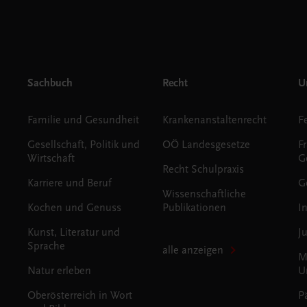
Sachbuch
Recht
Un
Familie und Gesundheit
Krankenanstaltenrecht
Gesellschaft, Politik und
OÖ Landesgesetze
F
Wirtschaft
G
Recht Schulpraxis
Karriere und Beruf
G
Wissenschaftliche
Kochen und Genuss
Publikationen
I
Kunst, Literatur und
J
Sprache
alle anzeigen
M
Natur erleben
U
Oberösterreich in Wort
P