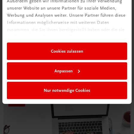
Außerdem geben wir Informationen zu Ihrer Verwendung
unserer Website an unsere Partner für soziale Medien,
Werbung und Analysen weiter. Unsere Partner führen diese
Informationen möglicherweise mit weiteren Daten
Neu in der DigiBox
zusammen, die Sie ihnen bereitgestellt haben oder die sie
im Rahmen Ihrer Nutzung der Dienste gesammelt haben.
Das „Digitale
Klassenzimmer“
Cookies zulassen
Mehr dazu
Anpassen
Nur notwendige Cookies