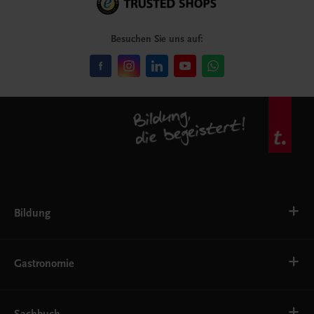
Besuchen Sie uns auf:
Bildung
VS
AHS
Gastronomie
BAFEP/BASOP
BRP
BS
Bäckerei
EWF/ZWF
Getränke