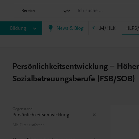
F
Bildung
FW
HAK
HAS
News & Blog
HF/TFS
HLM/HLK
HLPS
Persönlichkeitsentwicklung – Höher
Sozialbetreuungsberufe (FSB/SOB)
Gegenstand
Persönlichkeitsentwicklung
Alle Filter entfernen