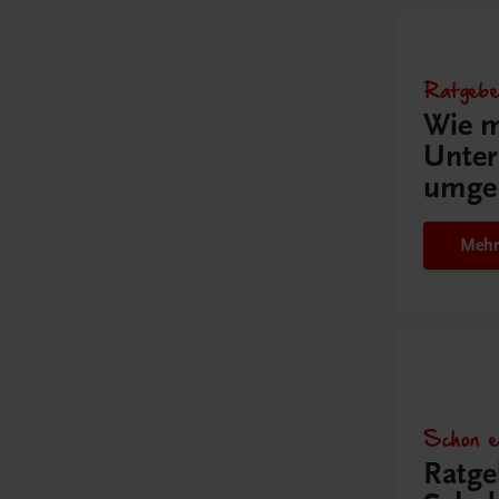
Ratgebe
Wie m
Unter
umge
Mehr
Schon e
Ratge