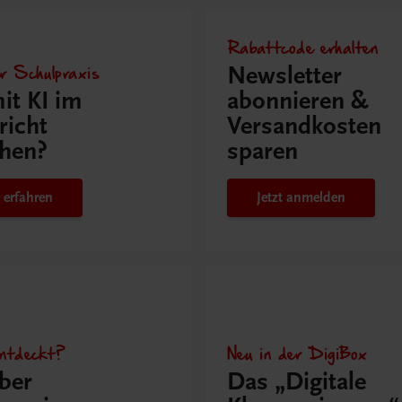
Rabattcode erhalten
r Schulpraxis
Newsletter
it KI im
abonnieren &
richt
Versandkosten
hen?
sparen
 erfahren
Jetzt anmelden
ntdeckt?
Neu in der DigiBox
ber
Das „Digitale