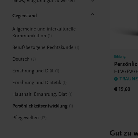
News, Blog und gut zu wissen
Gegenstand
Allgemeine und interkulturelle
Kommunikation
1
Berufsbezogene Rechtskunde
1
Bildung
Deutsch
8
Persönlic
Ernährung und Diät
1
HLW/FW/H
TRAUNER
Ernährung und Diätetik
1
€ 19,60
Haushalt, Ernährung, Diät
1
Persönlichkeitsentwicklung
1
Pflegewelten
12
Gut zu w