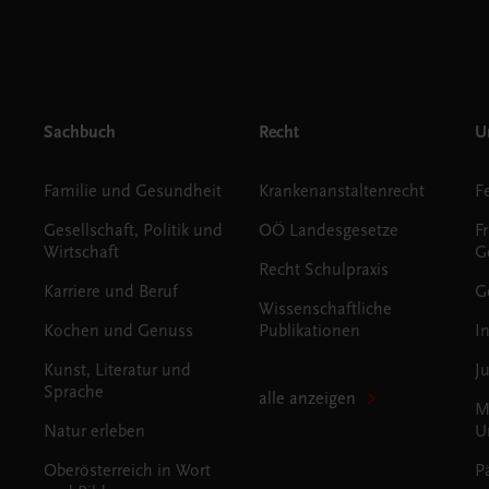
Sachbuch
Recht
Un
Familie und Gesundheit
Krankenanstaltenrecht
Gesellschaft, Politik und
OÖ Landesgesetze
F
Wirtschaft
G
Recht Schulpraxis
Karriere und Beruf
G
Wissenschaftliche
Kochen und Genuss
Publikationen
I
Kunst, Literatur und
J
Sprache
alle anzeigen
M
Natur erleben
U
Oberösterreich in Wort
P