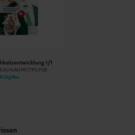
hkeitsentwicklung I/1
LK/HLM/HF/TFS/FSB
-DigiBox
issen