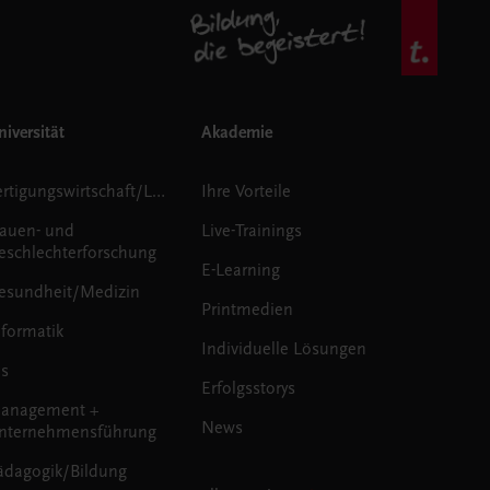
iversität
Akademie
Fertigungswirtschaft/Logistik
Ihre Vorteile
rauen- und
Live-Trainings
eschlechterforschung
E-Learning
esundheit/Medizin
Printmedien
nformatik
Individuelle Lösungen
us
Erfolgsstorys
anagement +
News
nternehmensführung
ädagogik/Bildung