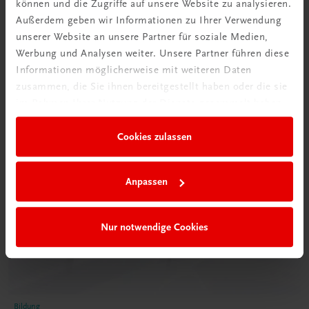
können und die Zugriffe auf unsere Website zu analysieren.
€ 5,00
Außerdem geben wir Informationen zu Ihrer Verwendung
unserer Website an unsere Partner für soziale Medien,
Werbung und Analysen weiter. Unsere Partner führen diese
Informationen möglicherweise mit weiteren Daten
zusammen, die Sie ihnen bereitgestellt haben oder die sie
im Rahmen Ihrer Nutzung der Dienste gesammelt haben.
Cookies zulassen
Anpassen
Nur notwendige Cookies
Bildung