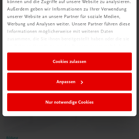
können und die Zugriffe auf unsere Website zu analysieren.
€ 5,00
Außerdem geben wir Informationen zu Ihrer Verwendung
unserer Website an unsere Partner für soziale Medien,
Werbung und Analysen weiter. Unsere Partner führen diese
Informationen möglicherweise mit weiteren Daten
zusammen, die Sie ihnen bereitgestellt haben oder die sie
im Rahmen Ihrer Nutzung der Dienste gesammelt haben.
Cookies zulassen
Anpassen
Nur notwendige Cookies
Bildung