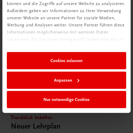
können und die Zugriffe auf unsere Website zu analysieren.
Bildung
Außerdem geben wir Informationen zu Ihrer Verwendung
Praxisblicke Tourismus – Wirtschaft,
unserer Website an unsere Partner für soziale Medien,
Finanzmanagement und unternehmerisches Handeln
Werbung und Analysen weiter. Unsere Partner führen diese
HLT
NEUER LEHRPLAN
MUSTERBAND
Informationen möglicherweise mit weiteren Daten
€ 0,00
zusammen, die Sie ihnen bereitgestellt haben oder die sie
im Rahmen Ihrer Nutzung der Dienste gesammelt haben.
Cookies zulassen
Anpassen
Nur notwendige Cookies
Durchblick behalten
Neuer Lehrplan