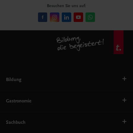
Besuchen Sie uns auf:
Bildung
VS
AHS
Gastronomie
BAFEP/BASOP
BRP
BS
Bäckerei
EWF/ZWF
Getränke
Sachbuch
FW
Hotelmanagement
Konditorei und Patisserie