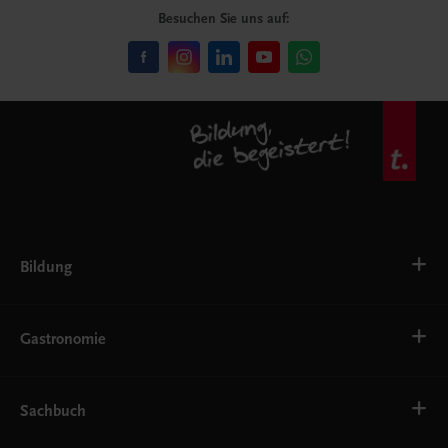
Besuchen Sie uns auf:
Bildung
VS
AHS
Gastronomie
BAFEP/BASOP
BRP
BS
Bäckerei
EWF/ZWF
Getränke
Sachbuch
FW
Hotelmanagement
Konditorei und Patisserie