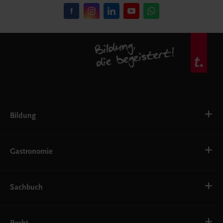
Bildung
VS
AHS
Gastronomie
BAFEP/BASOP
BRP
BS
Bäckerei
EWF/ZWF
Getränke
Sachbuch
FW
Hotelmanagement
Konditorei und Patisserie
Küche
Familie und Gesundheit
Service
Gesellschaft, Politik und Wirtschaft