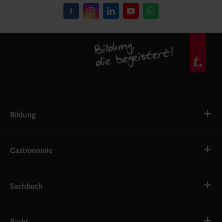
Bildung
VS
AHS
Gastronomie
BAFEP/BASOP
BRP
BS
Bäckerei
EWF/ZWF
Getränke
Sachbuch
FW
Hotelmanagement
Konditorei und Patisserie
Küche
Familie und Gesundheit
Service
Gesellschaft, Politik und Wirtschaft