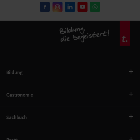
Bildung
VS
AHS
Gastronomie
BAFEP/BASOP
BRP
BS
Bäckerei
EWF/ZWF
Getränke
Sachbuch
FW
Hotelmanagement
Konditorei und Patisserie
Küche
Familie und Gesundheit
Service
Gesellschaft, Politik und Wirtschaft