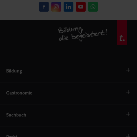
Bildung
VS
AHS
Gastronomie
BAFEP/BASOP
BRP
BS
Bäckerei
EWF/ZWF
Getränke
Sachbuch
FW
Hotelmanagement
Konditorei und Patisserie
Küche
Familie und Gesundheit
Service
Gesellschaft, Politik und Wirtschaft