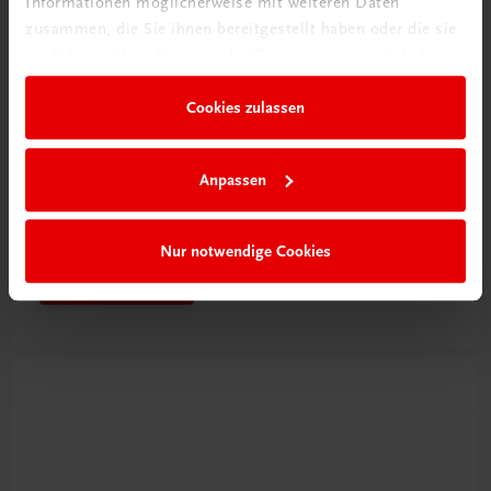
Informationen möglicherweise mit weiteren Daten
zusammen, die Sie ihnen bereitgestellt haben oder die sie
im Rahmen Ihrer Nutzung der Dienste gesammelt haben.
Cookies zulassen
Rabattcode erhalten
Anpassen
Newsletter abonnieren
& Versandkosten sparen
Nur notwendige Cookies
Jetzt anmelden