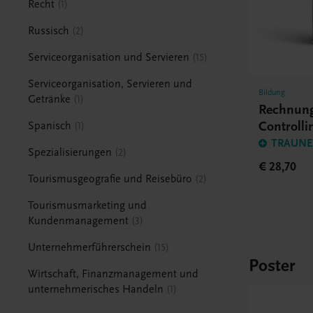
Recht
1
Russisch
2
Serviceorganisation und Servieren
15
Serviceorganisation, Servieren und
Bildung
Getränke
1
Rechnun
Controll
Spanisch
1
TRAUNER
Spezialisierungen
2
€ 28,70
Tourismusgeografie und Reisebüro
2
Tourismusmarketing und
Kundenmanagement
3
Unternehmerführerschein
15
Poster
Wirtschaft, Finanzmanagement und
unternehmerisches Handeln
1