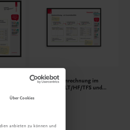
Bildung
Poster: Kostenrechnung im
Tourismus HLT/HF/TFS und
Kolleg
€ 15,00
Über Cookies
edien anbieten zu können und