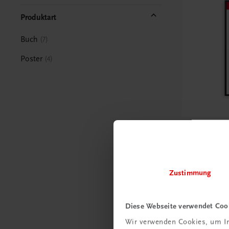
Produktart
Buch
7
Poster
4
Bildung
Poster: A
Jahresab
€ 15,00
Zustimmung
Diese Webseite verwendet Coo
Wir verwenden Cookies, um In