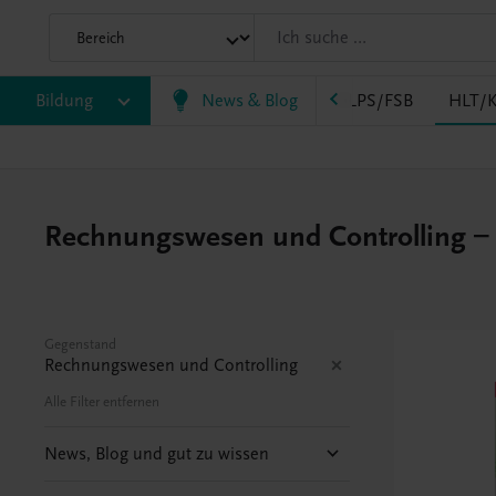
AK
Bildung
HAS
HF/TFS
News & Blog
HLM/HLK
HLPS/FSB
HLT/K
Rechnungswesen und Controlling – Ho
Gegenstand
Rechnungswesen und Controlling
Alle Filter entfernen
News, Blog und gut zu wissen