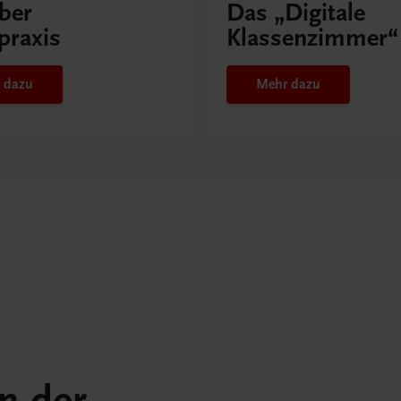
ber
Das „Digitale
praxis
Klassenzimmer“
 dazu
Mehr dazu
in der