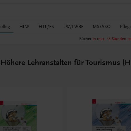
olleg
HLW
HTL/FS
LW/LWBF
MS/ASO
Pfleg
Bücher
in max. 48 Stunden be
̈here Lehranstalten für Tourismus (HL