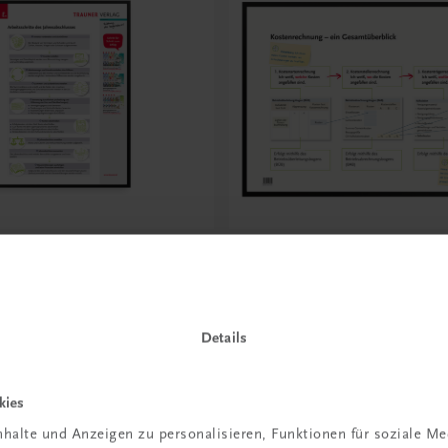
Bildung
rbeitsschritte des
Poster: Kostenrechnung
schlusses
€ 10,00
Details
kies
halte und Anzeigen zu personalisieren, Funktionen für soziale M