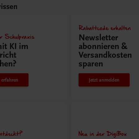
issen
Rabattcode erhalten
r Schulpraxis
Newsletter
it KI im
abonnieren &
richt
Versandkosten
hen?
sparen
 erfahren
Jetzt anmelden
ntdeckt?
Neu in der DigiBox