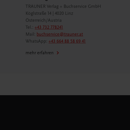
TRAUNER Verlag + Buchservice GmbH
Köglstraße 14 | 4020 Linz
Österreich/Austria
Tel.:
+43 732 778241
Mail:
buchservice@trauner.at
WhatsApp:
+43 664 88 58 69 41
mehr erfahren