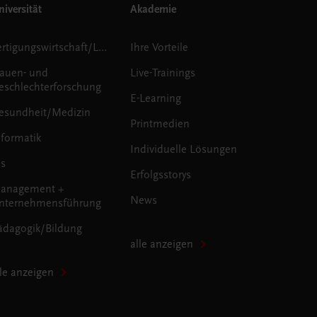
iversität
Akademie
Fertigungswirtschaft/Logistik
Ihre Vorteile
rauen- und
Live-Trainings
eschlechterforschung
E-Learning
esundheit/Medizin
Printmedien
nformatik
Individuelle Lösungen
us
Erfolgsstorys
anagement +
News
nternehmensführung
ädagogik/Bildung
alle anzeigen
lle anzeigen