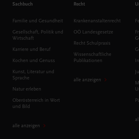
Sachbuch
Recht
Un
Familie und Gesundheit
Krankenanstaltenrecht
Gesellschaft, Politik und
OÖ Landesgesetze
F
Wirtschaft
G
Recht Schulpraxis
Karriere und Beruf
G
Wissenschaftliche
Kochen und Genuss
Publikationen
I
Kunst, Literatur und
J
Sprache
alle anzeigen
M
Natur erleben
U
Oberösterreich in Wort
P
und Bild
a
alle anzeigen