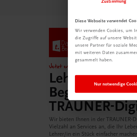
Zustimmung
Diese Webseite verwendet Coo
Wir verwenden Cookies, um In
die Zugriffe auf unsere Webs
unsere Partner für soziale M
mit weiteren Daten zusammen,
gesammelt haben.
Jetzt entdecken!
Lehrer/innen-
Nur notwendige Cook
Begleitpakete 
TRAUNER-Dig
Wir bieten Ihnen in der TRAUNER-D
Vielzahl an Services an, die Ihr Lebe
Lehrer/in ein Stück einfacher mache