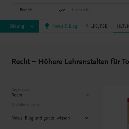
AK
Bildung
HAS
HF/TFS
News & Blog
HLM/HLK
HLPS/FSB
HLT/K
Recht – Höhere Lehranstalten für T
Gegenstand
Recht
Alle Filter entfernen
News, Blog und gut zu wissen