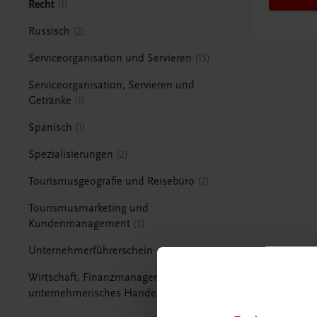
Recht
1
Russisch
2
Serviceorganisation und Servieren
15
Serviceorganisation, Servieren und
Getränke
1
Spanisch
1
Spezialisierungen
2
Tourismusgeografie und Reisebüro
2
Tourismusmarketing und
Kundenmanagement
3
Unternehmerführerschein
15
Wirtschaft, Finanzmanagement und
unternehmerisches Handeln
1