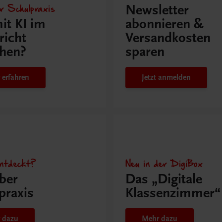
r Schulpraxis
Newsletter
it KI im
abonnieren &
richt
Versandkosten
hen?
sparen
 erfahren
Jetzt anmelden
ntdeckt?
Neu in der DigiBox
ber
Das „Digitale
praxis
Klassenzimmer“
 dazu
Mehr dazu