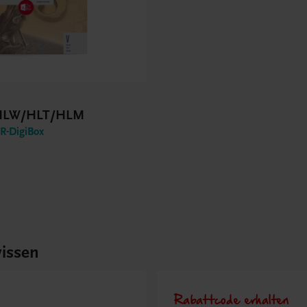
 HLW/HLT/HLM
-DigiBox
issen
Rabattcode erhalten