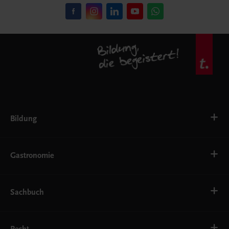
Bildung
VS
AHS
Gastronomie
BAFEP/BASOP
BRP
BS
Bäckerei
EWF/ZWF
Getränke
Sachbuch
FW
Hotelmanagement
Konditorei und Patisserie
Küche
Familie und Gesundheit
Service
Gesellschaft, Politik und Wirtschaft