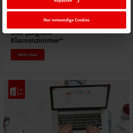
Anpassen
Nur notwendige Cookies
Neu in der DigiBox
Das „Digitale
Klassenzimmer“
Mehr dazu