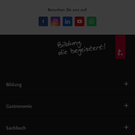
Besuchen Sie uns auf:
Bildung
VS
AHS
Gastronomie
BAFEP/BASOP
BRP
BS
Bäckerei
EWF/ZWF
Getränke
Sachbuch
FW
Hotelmanagement