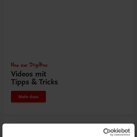
Neu zur DigiBox
Videos mit
Tipps & Tricks
Mehr dazu