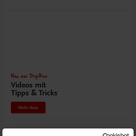
Neu zur DigiBox
Videos mit
Tipps & Tricks
Mehr dazu