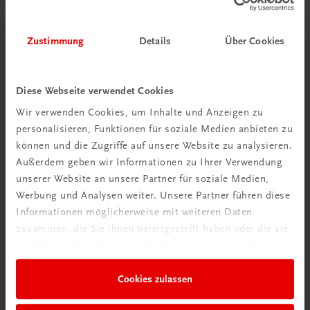
Zustimmung
Details
Über Cookies
Diese Webseite verwendet Cookies
Wir verwenden Cookies, um Inhalte und Anzeigen zu
personalisieren, Funktionen für soziale Medien anbieten zu
Schon entdeckt?
können und die Zugriffe auf unsere Website zu analysieren.
Ratgeber Schulpraxis
Außerdem geben wir Informationen zu Ihrer Verwendung
unserer Website an unsere Partner für soziale Medien,
Werbung und Analysen weiter. Unsere Partner führen diese
Mehr dazu
Informationen möglicherweise mit weiteren Daten
zusammen, die Sie ihnen bereitgestellt haben oder die sie
im Rahmen Ihrer Nutzung der Dienste gesammelt haben.
Cookies zulassen