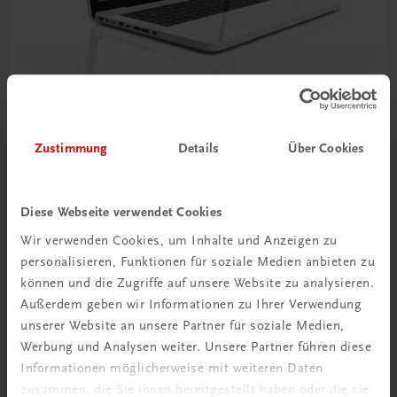
Bildung
Zustimmung
Details
Über Cookies
Multimedia-Typing Premium Semesterlizenz
€ 5,00
Diese Webseite verwendet Cookies
Wir verwenden Cookies, um Inhalte und Anzeigen zu
personalisieren, Funktionen für soziale Medien anbieten zu
können und die Zugriffe auf unsere Website zu analysieren.
Außerdem geben wir Informationen zu Ihrer Verwendung
unserer Website an unsere Partner für soziale Medien,
Werbung und Analysen weiter. Unsere Partner führen diese
Informationen möglicherweise mit weiteren Daten
zusammen, die Sie ihnen bereitgestellt haben oder die sie