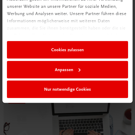
unserer Website an unsere Partner für soziale Medien,
Werbung und Analysen weiter. Unsere Partner führen diese
Informationen möglicherweise mit weiteren Daten
Neu in der DigiBox
zusammen, die Sie ihnen bereitgestellt haben oder die sie
Das „Digitale
im Rahmen Ihrer Nutzung der Dienste gesammelt haben.
Klassenzimmer“
Cookies zulassen
Mehr dazu
Anpassen
Nur notwendige Cookies