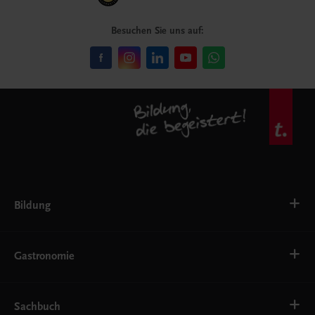
Besuchen Sie uns auf:
Bildung
VS
AHS
Gastronomie
BAFEP/BASOP
BRP
BS
Bäckerei
EWF/ZWF
Getränke
Sachbuch
FW