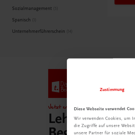
Sozialmanagement
5
Spanisch
1
Unternehmerführerschein
14
Zustimmung
Jetzt entdecken!
Diese Webseite verwendet Coo
Lehrer/innen-
Wir verwenden Cookies, um In
die Zugriffe auf unsere Webs
Begleitpakete 
unsere Partner für soziale M