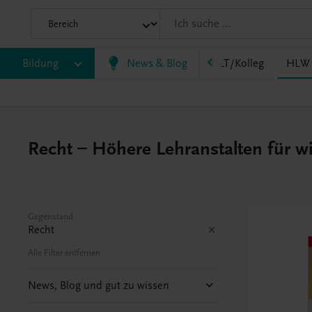
HF/TFS
Bildung
HLM/HLK
News & Blog
HLPS/FSB
HLT/Kolleg
HLW
Recht – Höhere Lehranstalten für w
Gegenstand
Recht
Alle Filter entfernen
News, Blog und gut zu wissen