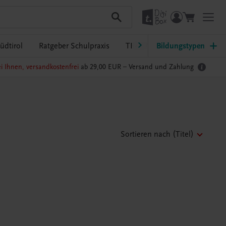
üdtirol
Ratgeber Schulpraxis
TRAUNER-DigiBox
Bildungstypen
Lehrer
i Ihnen, versandkostenfrei
ab 29,00 EUR –
Versand und Zahlung
Sortieren nach
(Titel)