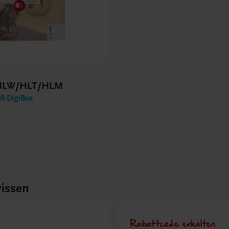
 HLW/HLT/HLM
-DigiBox
issen
Rabattcode erhalten