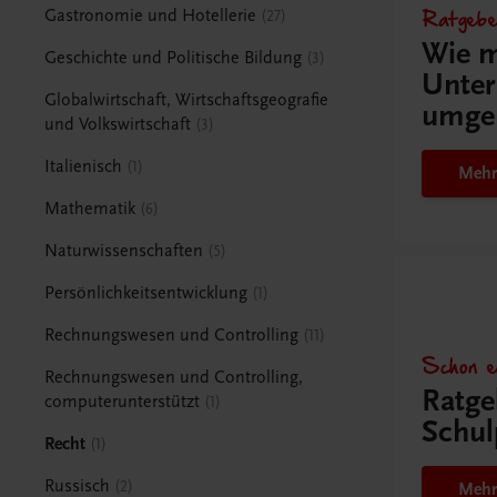
Ratgebe
Gastronomie und Hotellerie
27
Wie m
Geschichte und Politische Bildung
3
Unter
Globalwirtschaft, Wirtschaftsgeografie
umge
und Volkswirtschaft
3
Italienisch
1
Mehr
Mathematik
6
Naturwissenschaften
5
Persönlichkeitsentwicklung
1
Rechnungswesen und Controlling
11
Schon e
Rechnungswesen und Controlling,
Ratge
computerunterstützt
1
Schul
Recht
1
Russisch
2
Mehr