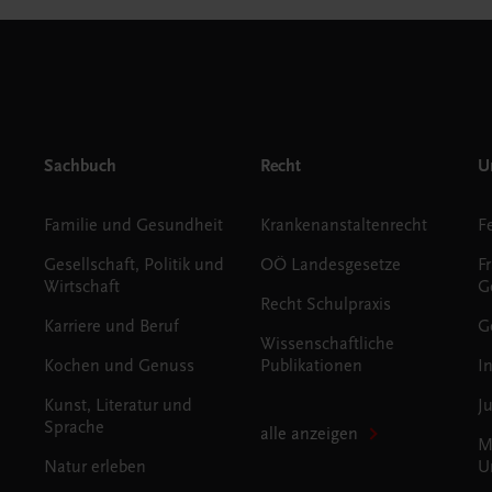
Sachbuch
Recht
Un
Familie und Gesundheit
Krankenanstaltenrecht
Gesellschaft, Politik und
OÖ Landesgesetze
F
Wirtschaft
G
Recht Schulpraxis
Karriere und Beruf
G
Wissenschaftliche
Kochen und Genuss
Publikationen
I
Kunst, Literatur und
J
Sprache
alle anzeigen
M
Natur erleben
U