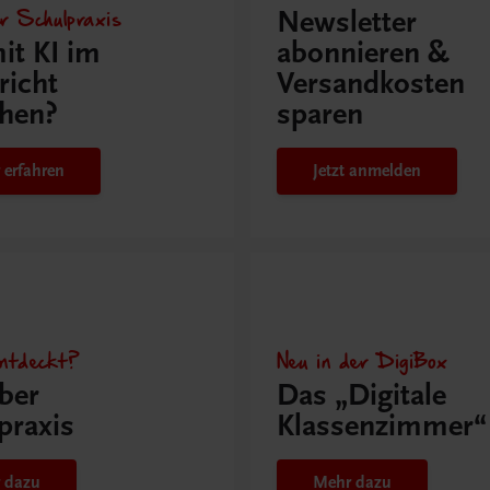
r Schulpraxis
Newsletter
it KI im
abonnieren &
richt
Versandkosten
hen?
sparen
 erfahren
Jetzt anmelden
ntdeckt?
Neu in der DigiBox
ber
Das „Digitale
praxis
Klassenzimmer“
 dazu
Mehr dazu