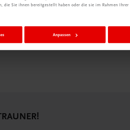
 die Sie ihnen bereitgestellt haben oder die sie im Rahmen Ihrer
iBox
igiBox eine
n als
ies
Anpassen
n.
 TRAUNER!