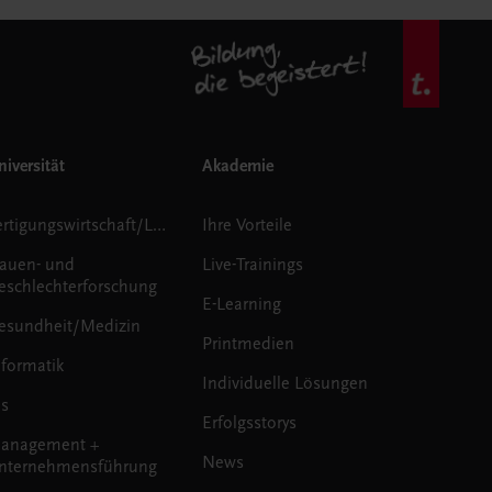
iversität
Akademie
Fertigungswirtschaft/Logistik
Ihre Vorteile
rauen- und
Live-Trainings
eschlechterforschung
E-Learning
esundheit/Medizin
Printmedien
nformatik
Individuelle Lösungen
us
Erfolgsstorys
anagement +
News
nternehmensführung