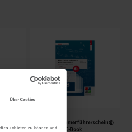
Über Cookies
Bildung
schein®
Der Unternehmerführerschein®
edien anbieten zu können und
 – E-
– Modul B – E-Book