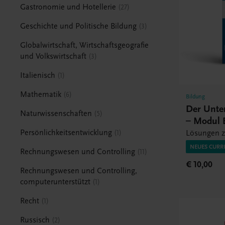
Gastronomie und Hotellerie
27
Geschichte und Politische Bildung
3
Globalwirtschaft, Wirtschaftsgeografie
und Volkswirtschaft
3
Italienisch
1
Mathematik
6
Bildung
Der Unte
Naturwissenschaften
5
– Modul 
Persönlichkeitsentwicklung
Lösungen z
1
NEUES CURR
Rechnungswesen und Controlling
11
€ 10,00
Rechnungswesen und Controlling,
computerunterstützt
1
Recht
1
Russisch
2