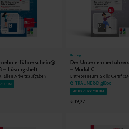
Bildung
rnehmerführerschein®
Der Unternehmerführer
B – Lösungsheft
– Modul C
u allen Arbeitsaufgaben
Entrepreneur's Skills Certifica
TRAUNER-DigiBox
ICULUM
NEUES CURRICULUM
€ 19,27