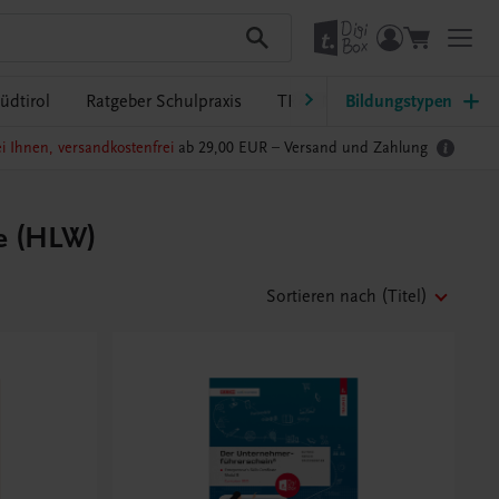
üdtirol
Ratgeber Schulpraxis
TRAUNER-DigiBox
Bildungstypen
Lehrer
i Ihnen, versandkostenfrei
ab 29,00 EUR –
Versand und Zahlung
fe (HLW)
Sortieren nach
(Titel)