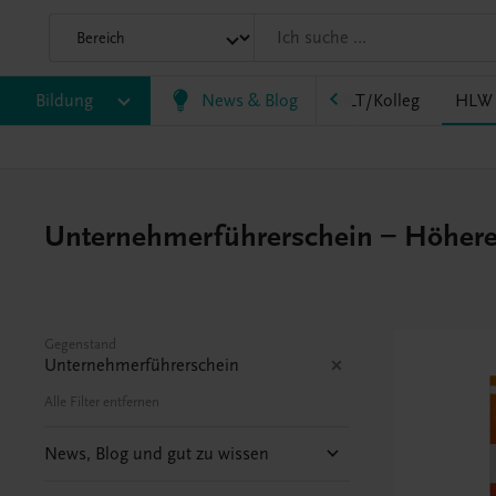
HF/TFS
Bildung
HLM/HLK
News & Blog
HLPS/FSB
HLT/Kolleg
HLW
Unternehmerführerschein – Höhere L
Gegenstand
Unternehmerführerschein
Alle Filter entfernen
News, Blog und gut zu wissen