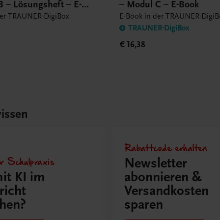
B – Lösungsheft – E-
– Modul C – E-Book
der TRAUNER-DigiBox
E-Book in der TRAUNER-DigiB
TRAUNER-DigiBox
€ 16,38
issen
Rabattcode erhalten
r Schulpraxis
Newsletter
it KI im
abonnieren &
richt
Versandkosten
hen?
sparen