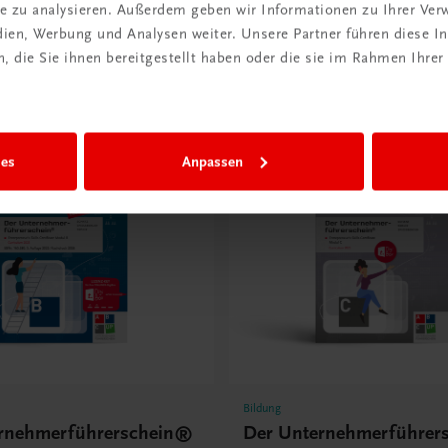
ite zu analysieren. Außerdem geben wir Informationen zu Ihrer Ve
Book
der TRAUNER-DigiBox
E-Book in der TRAUNER-DigiB
edien, Werbung und Analysen weiter. Unsere Partner führen diese 
-DigiBox
€ 8,50
 die Sie ihnen bereitgestellt haben oder die sie im Rahmen Ihrer
ies
Anpassen
Bildung
rnehmerführerschein®
Der Unternehmerführer