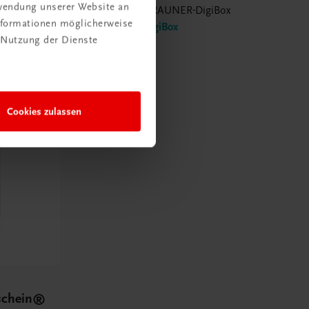
rwendung unserer Website an
ox
E-Book in der TRAUNER-DigiBox
Informationen möglicherweise
TRAUNER-DigiBox
 Nutzung der Dienste
€ 16,38
Cookies zulassen
schein®