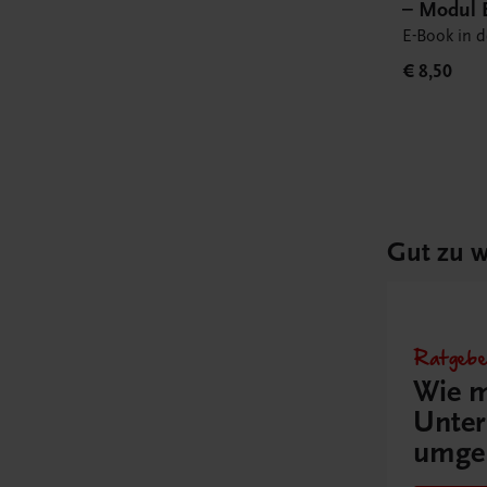
– Modul 
Book
E-Book in 
€ 8,50
Gut zu w
Ratgebe
Wie m
Unter
umge