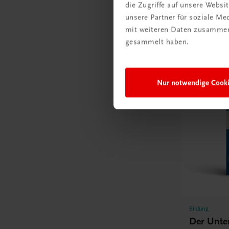
die Zugriffe auf unsere Webs
E-Book in 
unsere Partner für soziale M
TRAUNER
mit weiteren Daten zusammen,
€ 15,47
gesammelt haben.
Nur notwendige Cook
Bildung
Der Unte