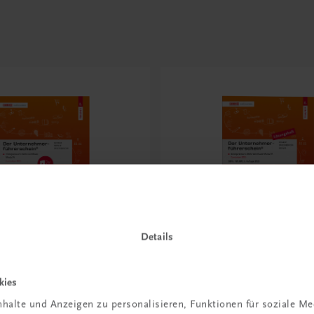
Details
Bildung
kies
rnehmerführerschein®
Der Unternehmerführer
halte und Anzeigen zu personalisieren, Funktionen für soziale M
A – E-Book
– Modul A – Lösungsheft