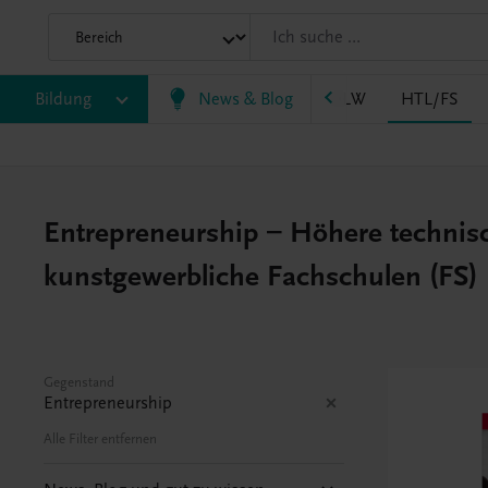
LM/HLK
Bildung
HLPS/FSB
News & Blog
HLT/Kolleg
HLW
HTL/FS
Entrepreneurship – Höhere technis
kunstgewerbliche Fachschulen (FS)
Gegenstand
Entrepreneurship
Alle Filter entfernen