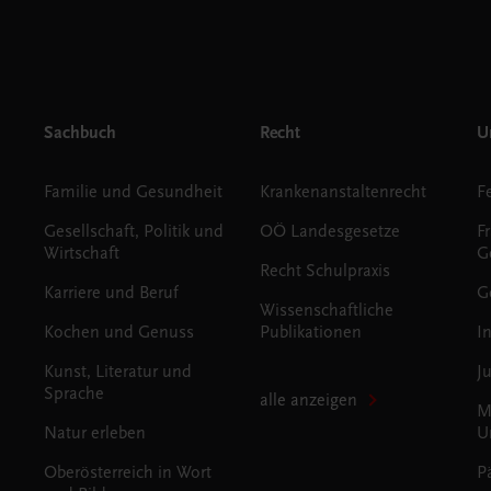
Sachbuch
Recht
Un
Familie und Gesundheit
Krankenanstaltenrecht
Gesellschaft, Politik und
OÖ Landesgesetze
F
Wirtschaft
G
Recht Schulpraxis
Karriere und Beruf
G
Wissenschaftliche
Kochen und Genuss
Publikationen
I
Kunst, Literatur und
J
Sprache
alle anzeigen
M
Natur erleben
U
Oberösterreich in Wort
P