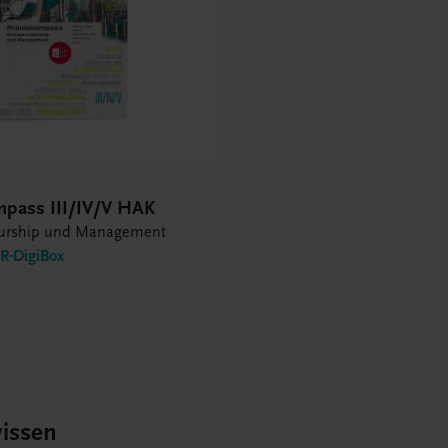
mpass III/IV/V HAK
eurship und Management
-DigiBox
issen