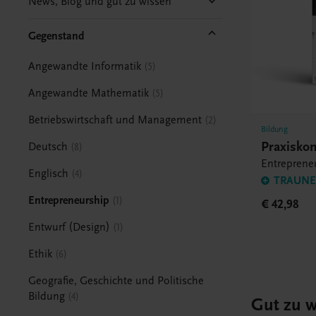
News, Blog und gut zu wissen
Gegenstand
Angewandte Informatik
5
Angewandte Mathematik
5
Betriebswirtschaft und Management
2
Bildung
Praxisko
Deutsch
8
Entrepren
Englisch
4
TRAUNER
Entrepreneurship
1
€ 42,98
Entwurf (Design)
1
Ethik
6
Geografie, Geschichte und Politische
Bildung
4
Gut zu w