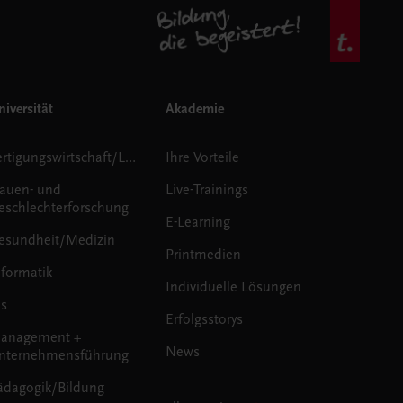
iversität
Akademie
Fertigungswirtschaft/Logistik
Ihre Vorteile
rauen- und
Live-Trainings
eschlechterforschung
E-Learning
esundheit/Medizin
Printmedien
nformatik
Individuelle Lösungen
us
Erfolgsstorys
anagement +
News
nternehmensführung
ädagogik/Bildung