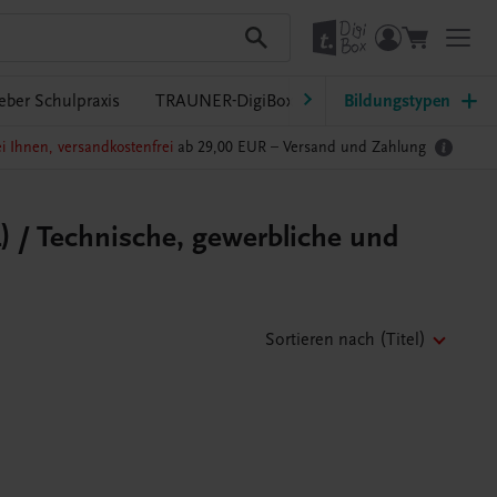
eber Schulpraxis
TRAUNER-DigiBox
Lehrer/innen-Service
Bildungstypen
i Ihnen, versandkostenfrei
ab 29,00 EUR –
Versand und Zahlung
) / Technische, gewerbliche und
Sortieren nach
(Titel)