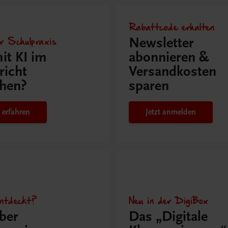
Rabattcode erhalten
r Schulpraxis
Newsletter
it KI im
abonnieren &
richt
Versandkosten
hen?
sparen
 erfahren
Jetzt anmelden
ntdeckt?
Neu in der DigiBox
ber
Das „Digitale