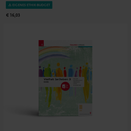
⚠️ EIGENES ETHIK-BUDGET
€ 16,03