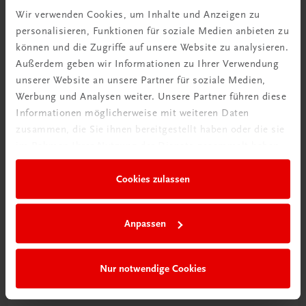
Wir verwenden Cookies, um Inhalte und Anzeigen zu
personalisieren, Funktionen für soziale Medien anbieten zu
können und die Zugriffe auf unsere Website zu analysieren.
Außerdem geben wir Informationen zu Ihrer Verwendung
Ratgeber Schulpraxis
unserer Website an unsere Partner für soziale Medien,
Wie mit KI im Unterricht
Werbung und Analysen weiter. Unsere Partner führen diese
umgehen?
Informationen möglicherweise mit weiteren Daten
zusammen, die Sie ihnen bereitgestellt haben oder die sie
Mehr erfahren
im Rahmen Ihrer Nutzung der Dienste gesammelt haben.
Cookies zulassen
Anpassen
Nur notwendige Cookies