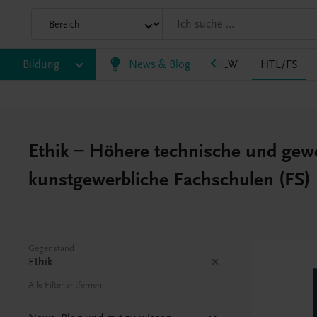
LM/HLK
Bildung
HLPS/FSB
News & Blog
HLT/Kolleg
HLW
HTL/FS
Ethik – Höhere technische und gew
kunstgewerbliche Fachschulen (FS)
Gegenstand
Ethik
Alle Filter entfernen