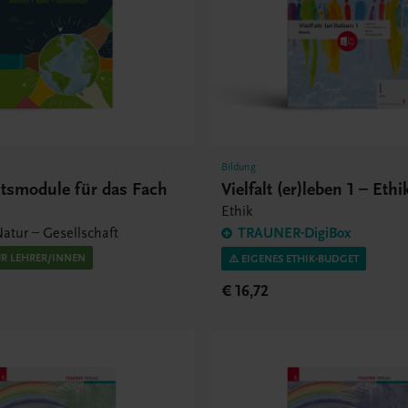
Bildung
htsmodule für das Fach
Vielfalt (er)leben 1 – Eth
Ethik
atur – Gesellschaft
TRAUNER-DigiBox
ÜR LEHRER/INNEN
⚠️ EIGENES ETHIK-BUDGET
€ 16,72