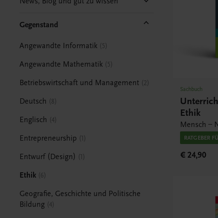
News, Blog und gut zu wissen
Gegenstand
Angewandte Informatik
5
Angewandte Mathematik
5
Betriebswirtschaft und Management
2
Sachbuch
Unterric
Deutsch
8
Ethik
Englisch
4
Mensch – N
Entrepreneurship
1
RATGEBER F
€ 24,90
Entwurf (Design)
1
Ethik
6
Geografie, Geschichte und Politische
Bildung
4