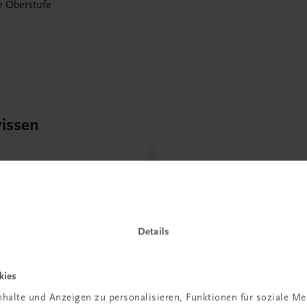
ie Oberstufe
issen
Rabattcode erhalten
r Schulpraxis
Newsletter
it KI im
abonnieren &
richt
Versandkosten
Details
hen?
sparen
kies
 erfahren
Jetzt anmelden
halte und Anzeigen zu personalisieren, Funktionen für soziale M