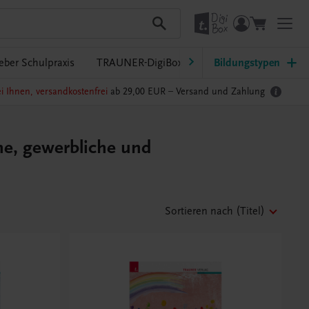
eber Schulpraxis
TRAUNER-DigiBox
Lehrer/innen-Service
Bildungstypen
i Ihnen, versandkostenfrei
ab 29,00 EUR –
Versand und Zahlung
he, gewerbliche und
Sortieren nach
(Titel)