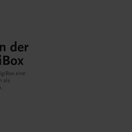
in der
iBox
igiBox eine
n als
n.