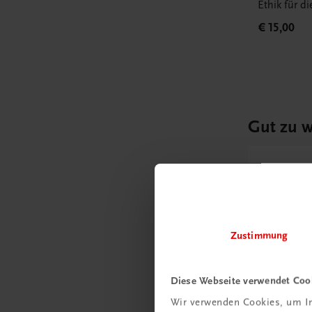
Ethik für d
€ 15,00
Gut zu w
Ratgebe
Wie m
Unter
Zustimmung
umge
Diese Webseite verwendet Coo
Mehr
Wir verwenden Cookies, um In