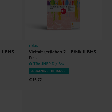
Bildung
ik I BHS
Vielfalt (er)leben 2 – Ethik II BHS
Ethik
TRAUNER-DigiBox
⚠️ EIGENES ETHIK-BUDGET
€ 16,72