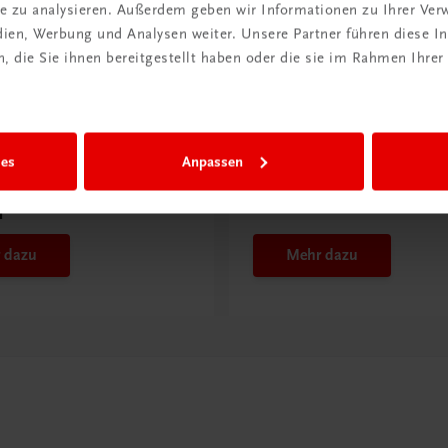
ite zu analysieren. Außerdem geben wir Informationen zu Ihrer Ve
edien, Werbung und Analysen weiter. Unsere Partner führen diese 
 die Sie ihnen bereitgestellt haben oder die sie im Rahmen Ihrer
ntdeckt?
Neu in der DigiBox
ies
Anpassen
ber
Das „Digitale
praxis
Klassenzimmer“
 dazu
Mehr dazu