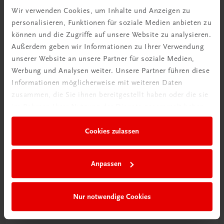
Wir verwenden Cookies, um Inhalte und Anzeigen zu
personalisieren, Funktionen für soziale Medien anbieten zu
können und die Zugriffe auf unsere Website zu analysieren.
Außerdem geben wir Informationen zu Ihrer Verwendung
Ratgeber Schulpraxis
unserer Website an unsere Partner für soziale Medien,
Wie mit KI im Unterricht
Werbung und Analysen weiter. Unsere Partner führen diese
umgehen?
Informationen möglicherweise mit weiteren Daten
zusammen, die Sie ihnen bereitgestellt haben oder die sie
Mehr erfahren
im Rahmen Ihrer Nutzung der Dienste gesammelt haben.
Cookies zulassen
Anpassen
Nur notwendige Cookies