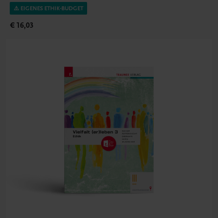
⚠️ EIGENES ETHIK-BUDGET
€ 16,03