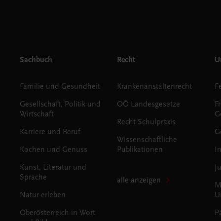
Sachbuch
Recht
Un
Familie und Gesundheit
Krankenanstaltenrecht
Gesellschaft, Politik und
OÖ Landesgesetze
F
Wirtschaft
G
Recht Schulpraxis
Karriere und Beruf
G
Wissenschaftliche
Kochen und Genuss
Publikationen
I
Kunst, Literatur und
J
Sprache
alle anzeigen
M
Natur erleben
U
Oberösterreich in Wort
P