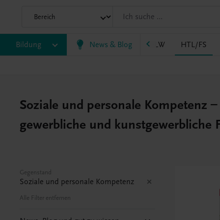
LM/HLK
Bildung
HLPS/FSB
News & Blog
HLT/Kolleg
HLW
HTL/FS
Soziale und personale Kompetenz – 
gewerbliche und kunstgewerbliche 
Gegenstand
Soziale und personale Kompetenz
Alle Filter entfernen