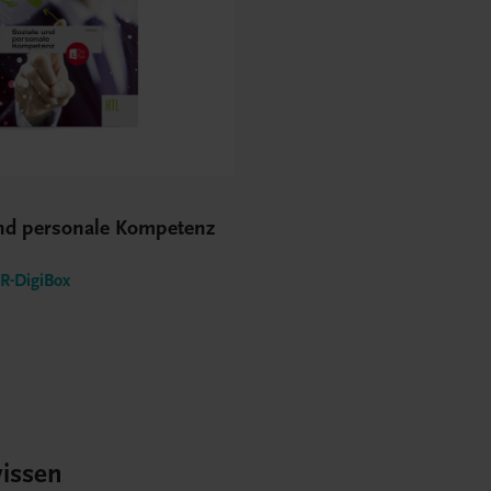
und personale Kompetenz
-DigiBox
issen