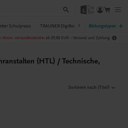
eber Schulpraxis
TRAUNER-DigiBox
Lehrer/innen-Service
Bildungstypen
i Ihnen, versandkostenfrei
ab 29,00 EUR –
Versand und Zahlung
ranstalten (HTL) / Technische,
Sortieren nach
(Titel)