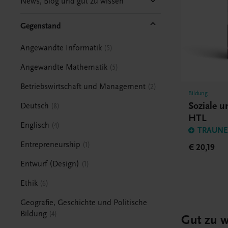
News, Blog und gut zu wissen
Gegenstand
Angewandte Informatik
5
Angewandte Mathematik
5
Betriebswirtschaft und Management
2
Bildung
Soziale 
Deutsch
8
HTL
Englisch
4
TRAUNER
Entrepreneurship
1
€ 20,19
Entwurf (Design)
1
Ethik
6
Geografie, Geschichte und Politische
Bildung
4
Gut zu w