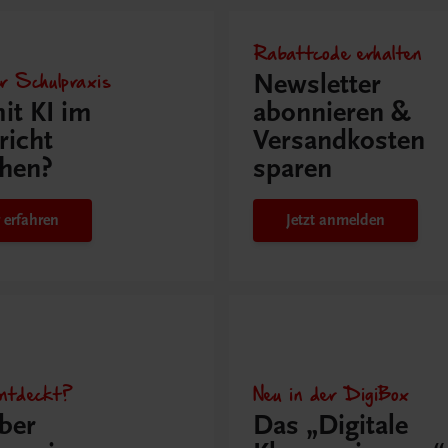
Rabattcode erhalten
r Schulpraxis
Newsletter
it KI im
abonnieren &
richt
Versandkosten
hen?
sparen
 erfahren
Jetzt anmelden
ntdeckt?
Neu in der DigiBox
ber
Das „Digitale