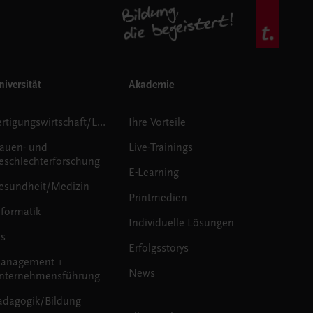
iversität
Akademie
Fertigungswirtschaft/Logistik
Ihre Vorteile
rauen- und
Live-Trainings
eschlechterforschung
E-Learning
esundheit/Medizin
Printmedien
nformatik
Individuelle Lösungen
us
Erfolgsstorys
anagement +
News
nternehmensführung
ädagogik/Bildung