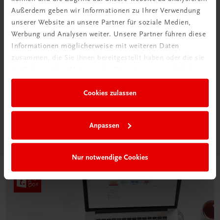
Außerdem geben wir Informationen zu Ihrer Verwendung
unserer Website an unsere Partner für soziale Medien,
Werbung und Analysen weiter. Unsere Partner führen diese
Informationen möglicherweise mit weiteren Daten
zusammen, die Sie ihnen bereitgestellt haben oder die sie
Neu in der DigiBox
im Rahmen Ihrer Nutzung der Dienste gesammelt haben.
Das „Digitale
Klassenzimmer“
Cookies zulassen
Mehr dazu
Anpassen
Nur notwendige Cookies