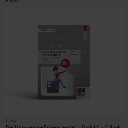
€ 8,50
Bildung
Der Unternehmerführerschein® – Modul C – E-Book