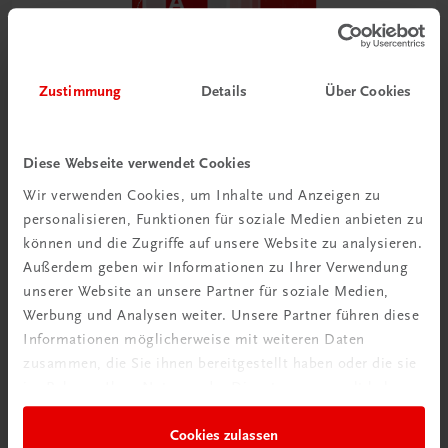
Zustimmung
Details
Über Cookies
Bildung
Der Unternehmerführerschein® – Modul A – E-Book
Diese Webseite verwendet Cookies
E-Book in der TRAUNER-DigiBox
Wir verwenden Cookies, um Inhalte und Anzeigen zu
TRAUNER-DigiBox
personalisieren, Funktionen für soziale Medien anbieten zu
€ 15,47
können und die Zugriffe auf unsere Website zu analysieren.
Außerdem geben wir Informationen zu Ihrer Verwendung
unserer Website an unsere Partner für soziale Medien,
Werbung und Analysen weiter. Unsere Partner führen diese
Informationen möglicherweise mit weiteren Daten
zusammen, die Sie ihnen bereitgestellt haben oder die sie
im Rahmen Ihrer Nutzung der Dienste gesammelt haben.
Cookies zulassen