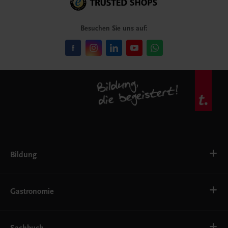
Besuchen Sie uns auf:
Bildung
VS
AHS
Gastronomie
BAFEP/BASOP
BRP
BS
Bäckerei
EWF/ZWF
Getränke