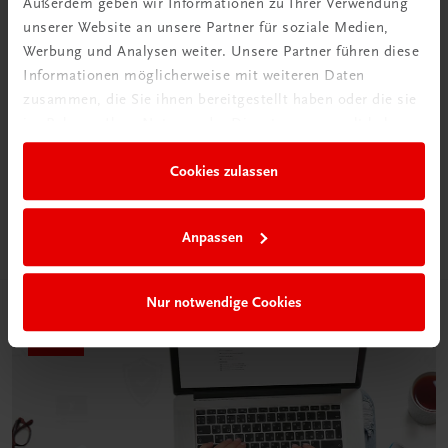
Außerdem geben wir Informationen zu Ihrer Verwendung
unserer Website an unsere Partner für soziale Medien,
Werbung und Analysen weiter. Unsere Partner führen diese
Informationen möglicherweise mit weiteren Daten
Neu in der DigiBox
zusammen, die Sie ihnen bereitgestellt haben oder die sie
im Rahmen Ihrer Nutzung der Dienste gesammelt haben.
Das „Digitale
Klassenzimmer“
Cookies zulassen
Mehr dazu
Anpassen
Nur notwendige Cookies