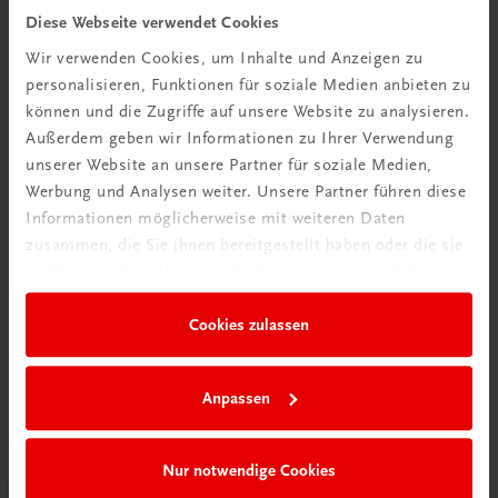
Tipps & Tricks
Diese Webseite verwendet Cookies
Wir verwenden Cookies, um Inhalte und Anzeigen zu
Mehr dazu
personalisieren, Funktionen für soziale Medien anbieten zu
können und die Zugriffe auf unsere Website zu analysieren.
Außerdem geben wir Informationen zu Ihrer Verwendung
unserer Website an unsere Partner für soziale Medien,
Werbung und Analysen weiter. Unsere Partner führen diese
Informationen möglicherweise mit weiteren Daten
zusammen, die Sie ihnen bereitgestellt haben oder die sie
im Rahmen Ihrer Nutzung der Dienste gesammelt haben.
Cookies zulassen
Neu in der DigiBox
Anpassen
Das „Digitale
Klassenzimmer“
Nur notwendige Cookies