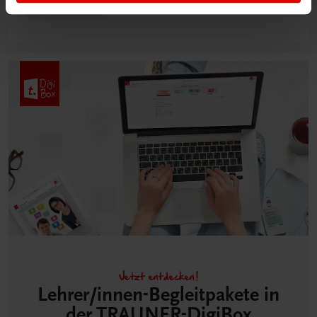
Mehr dazu
Jetzt entdecken!
Lehrer/innen-Begleitpakete in
der TRAUNER-DigiBox