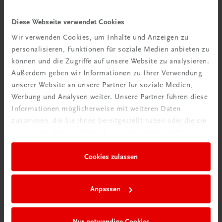
Neu zur DigiBox
Videos mit
Diese Webseite verwendet Cookies
Tipps & Tricks
Wir verwenden Cookies, um Inhalte und Anzeigen zu
personalisieren, Funktionen für soziale Medien anbieten zu
Mehr dazu
können und die Zugriffe auf unsere Website zu analysieren.
Außerdem geben wir Informationen zu Ihrer Verwendung
unserer Website an unsere Partner für soziale Medien,
Werbung und Analysen weiter. Unsere Partner führen diese
Informationen möglicherweise mit weiteren Daten
zusammen, die Sie ihnen bereitgestellt haben oder die sie
im Rahmen Ihrer Nutzung der Dienste gesammelt haben.
Cookies zulassen
Anpassen
Neu in der DigiBox
Das „Digitale
Nur notwendige Cookies