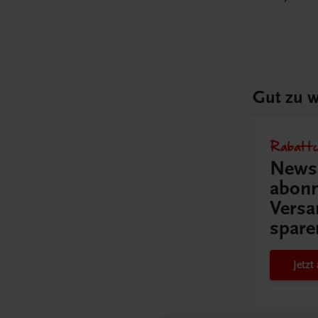
Gut zu w
Rabattc
Newsl
abonn
Versa
spare
Jetz