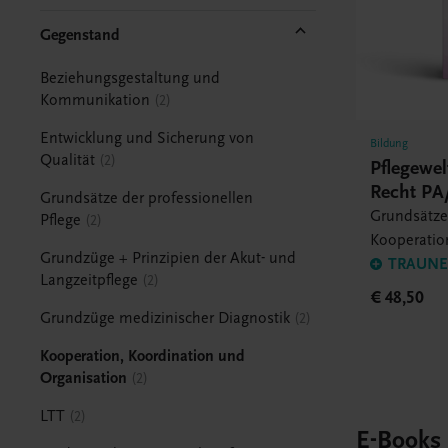
Gegenstand
Beziehungsgestaltung und
Kommunikation
2
Entwicklung und Sicherung von
Bildung
Qualität
2
Pflegewe
Recht PA/
Grundsätze der professionellen
Grundsätze 
Pflege
2
Kooperatio
Grundzüge + Prinzipien der Akut- und
Organisati
TRAUNER
Langzeitpflege
2
Sicherung 
€ 48,50
Grundzüge medizinischer Diagnostik
2
Kooperation, Koordination und
Organisation
2
LTT
2
E-Books