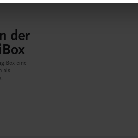
in der
iBox
igiBox eine
n als
n.