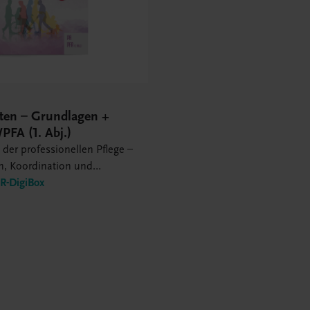
lten – Grundlagen +
PFA (1. Abj.)
der professionellen Pflege –
n, Koordination und
on – Entwicklung und
-DigiBox
von Qualität