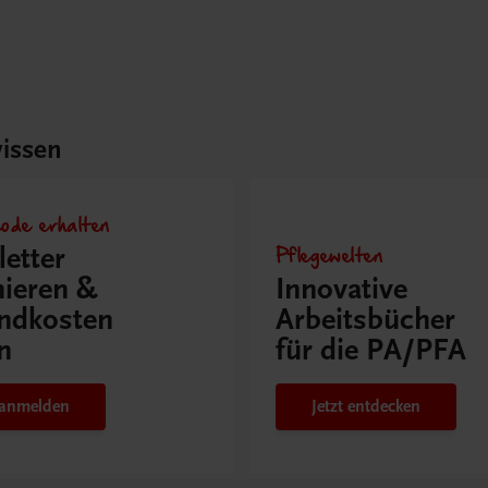
issen
ode erhalten
Pflegewelten
etter
ieren &
Innovative
ndkosten
Arbeitsbücher
n
für die PA/PFA
t anmelden
Jetzt entdecken