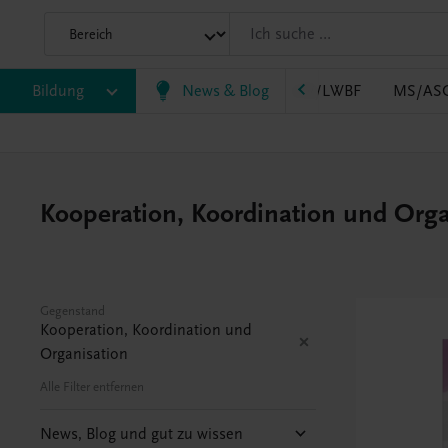
B
Bildung
HLT/Kolleg
HLW
News & Blog
HTL/FS
LW/LWBF
MS/AS
Kooperation, Koordination und Orga
Gegenstand
Kooperation, Koordination und
Organisation
Alle Filter entfernen
News, Blog und gut zu wissen