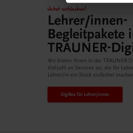
Jetzt entdecken!
Lehrer/innen-
Begleitpakete 
TRAUNER-Dig
Wir bieten Ihnen in der TRAUNER-D
Vielzahl an Services an, die Ihr Lebe
Lehrer/in ein Stück einfacher mache
DigiBox für Lehrer/innen