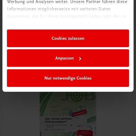
Werbung und Analysen weiter. Unsere Partner führen diese
Informationen möglicherweise mit weiteren Daten
zusammen, die Sie ihnen bereitgestellt haben oder die sie
Bildung
im Rahmen Ihrer Nutzung der Dienste gesammelt haben.
Der Unternehmerführerschein® – Modul UP
Entrepreneur's Skills Certificate (ESC)
Cookies zulassen
TRAUNER-DigiBox
€ 25,39
Anpassen
Nur notwendige Cookies