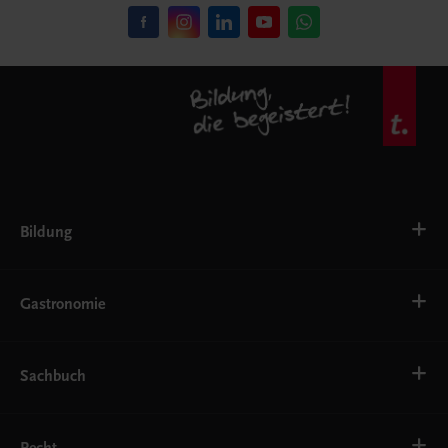
Bildung
VS
AHS
Gastronomie
BAFEP/BASOP
BRP
BS
Bäckerei
EWF/ZWF
Getränke
Sachbuch
FW
Hotelmanagement
Konditorei und Patisserie
Küche
Familie und Gesundheit
Service
Gesellschaft, Politik und Wirtschaft