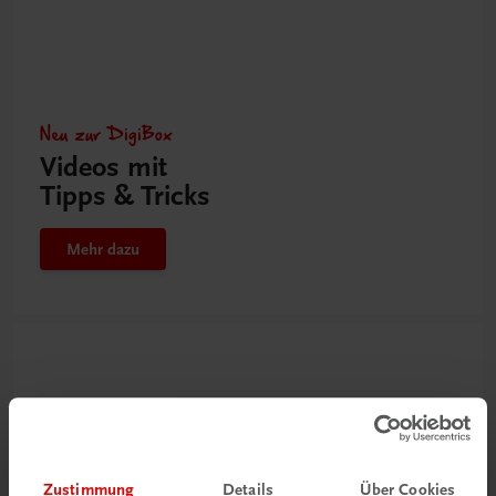
Neu zur DigiBox
Videos mit
Tipps & Tricks
Mehr dazu
Zustimmung
Details
Über Cookies