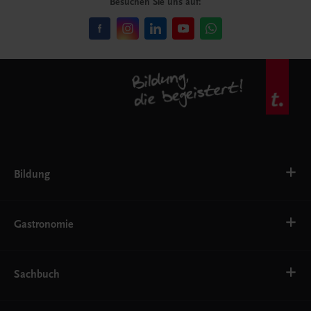
Besuchen Sie uns auf:
Bildung
VS
AHS
Gastronomie
BAFEP/BASOP
BRP
BS
Bäckerei
EWF/ZWF
Getränke
Sachbuch
FW
Hotelmanagement
Konditorei und Patisserie
Küche