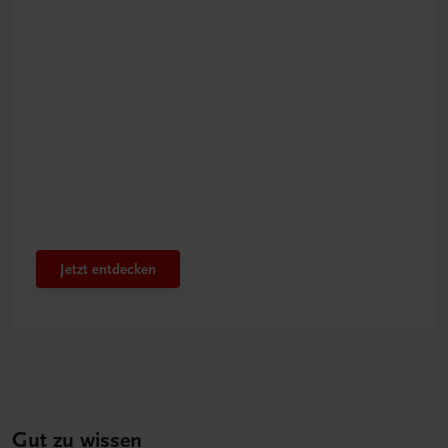
Bestens gerüstet
Innovatives PTS-Konzept
Jetzt entdecken
Gut zu wissen