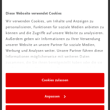
Schon entdeckt?
Diese Webseite verwendet Cookies
Ratgeber Schulpraxis
Wir verwenden Cookies, um Inhalte und Anzeigen zu
personalisieren, Funktionen für soziale Medien anbieten zu
können und die Zugriffe auf unsere Website zu analysieren.
Mehr dazu
Außerdem geben wir Informationen zu Ihrer Verwendung
unserer Website an unsere Partner für soziale Medien,
Werbung und Analysen weiter. Unsere Partner führen diese
Informationen möglicherweise mit weiteren Daten
zusammen, die Sie ihnen bereitgestellt haben oder die sie
im Rahmen Ihrer Nutzung der Dienste gesammelt haben.
Cookies zulassen
Anpassen
Neu in der DigiBox
Das „Digitale