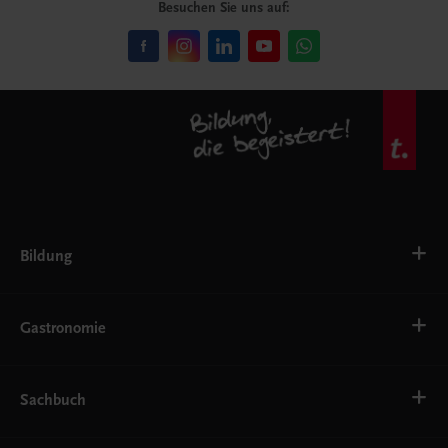
Besuchen Sie uns auf:
Bildung
VS
AHS
Gastronomie
BAFEP/BASOP
BRP
BS
Bäckerei
EWF/ZWF
Getränke
Sachbuch
FW
Hotelmanagement
Konditorei und Patisserie
Küche