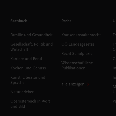
Sachbuch
Recht
Un
Familie und Gesundheit
Krankenanstaltenrecht
Gesellschaft, Politik und
OÖ Landesgesetze
F
Wirtschaft
G
Recht Schulpraxis
Karriere und Beruf
G
Wissenschaftliche
Kochen und Genuss
Publikationen
I
Kunst, Literatur und
J
Sprache
alle anzeigen
M
Natur erleben
U
Oberösterreich in Wort
P
und Bild