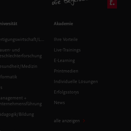
iversität
Akademie
Fertigungswirtschaft/Logistik
Ihre Vorteile
rauen- und
Live-Trainings
eschlechterforschung
E-Learning
esundheit/Medizin
Printmedien
nformatik
Individuelle Lösungen
us
Erfolgsstorys
anagement +
News
nternehmensführung
ädagogik/Bildung
alle anzeigen