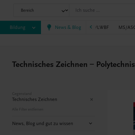
B
Bildung
HLT/Kolleg
HLW
News & Blog
HTL/FS
LW/LWBF
MS/AS
Technisches Zeichnen – Polytechni
Gegenstand
Technisches Zeichnen
Alle Filter entfernen
News, Blog und gut zu wissen