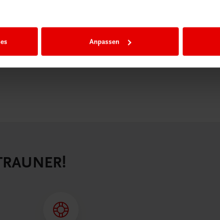
igiBox eine
n als
n.
ies
Anpassen
 TRAUNER!