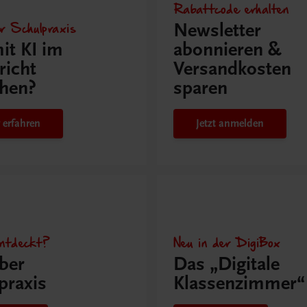
Rabattcode erhalten
r Schulpraxis
Newsletter
it KI im
abonnieren &
richt
Versandkosten
hen?
sparen
 erfahren
Jetzt anmelden
ntdeckt?
Neu in der DigiBox
ber
Das „Digitale
praxis
Klassenzimmer“