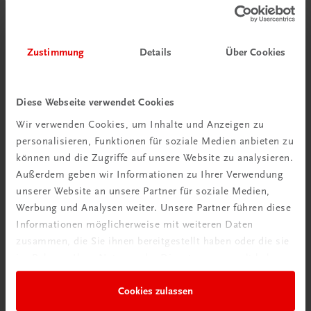
Zustimmung
Details
Über Cookies
Diese Webseite verwendet Cookies
Wir verwenden Cookies, um Inhalte und Anzeigen zu
personalisieren, Funktionen für soziale Medien anbieten zu
können und die Zugriffe auf unsere Website zu analysieren.
Außerdem geben wir Informationen zu Ihrer Verwendung
unserer Website an unsere Partner für soziale Medien,
Werbung und Analysen weiter. Unsere Partner führen diese
Informationen möglicherweise mit weiteren Daten
Gastronomie
zusammen, die Sie ihnen bereitgestellt haben oder die sie
Die große Backschule. Von einfach bis grandios.
im Rahmen Ihrer Nutzung der Dienste gesammelt haben.
Mit über 250 Rezepten
Cookies zulassen
€ 30,80