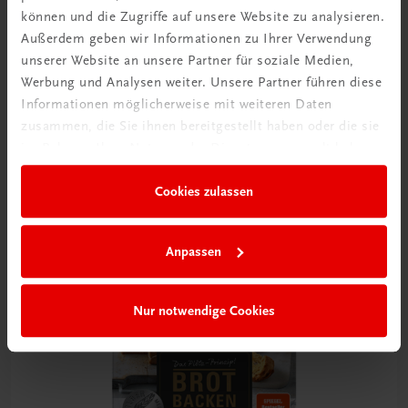
können und die Zugriffe auf unsere Website zu analysieren.
Außerdem geben wir Informationen zu Ihrer Verwendung
unserer Website an unsere Partner für soziale Medien,
Werbung und Analysen weiter. Unsere Partner führen diese
Informationen möglicherweise mit weiteren Daten
zusammen, die Sie ihnen bereitgestellt haben oder die sie
Gastronomie
im Rahmen Ihrer Nutzung der Dienste gesammelt haben.
Brot im Klartext
Die österreichische Brotansprache
Cookies zulassen
€ 29,90
Anpassen
Nur notwendige Cookies