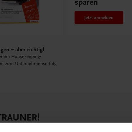
sparen
Jetzt anmelden
igen – aber richtig!
genem Housekeeping-
t zum Unternehmenserfolg
 TRAUNER!