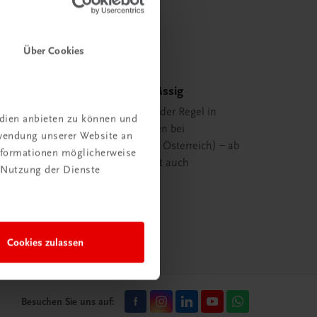
Über Cookies
Schnell und zuverlässig
Ihre Bestellung ist in der Regel in
edien anbieten zu können und
spätestens 48 Stunden bei
rwendung unserer Website an
Ihnen (innerhalb von Österreich) – ab
Informationen möglicherweise
29,00 EUR Bestellwert auch
 Nutzung der Dienste
versandkostenfrei.
mehr erfahren
Cookies zulassen
Besuchen Sie uns auf: