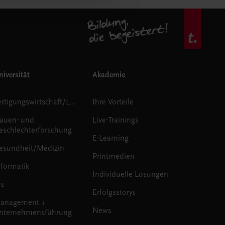
iversität
Akademie
Fertigungswirtschaft/Logistik
Ihre Vorteile
rauen- und
Live-Trainings
eschlechterforschung
E-Learning
esundheit/Medizin
Printmedien
nformatik
Individuelle Lösungen
us
Erfolgsstorys
anagement +
News
nternehmensführung