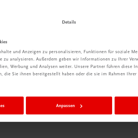
Details
Wir sind gerne für Sie da
kies
TRAUNER Verlag + Buchservice GmbH
halte und Anzeigen zu personalisieren, Funktionen für soziale M
Köglstraße 14 | 4020 Linz
ite zu analysieren. Außerdem geben wir Informationen zu Ihrer Ve
Österreich/Austria
edien, Werbung und Analysen weiter. Unsere Partner führen diese 
Tel.:
+43 732 778241
 die Sie ihnen bereitgestellt haben oder die sie im Rahmen Ihrer
Mail:
buchservice@trauner.at
WhatsApp:
+43 664 88 58 69 41
mehr erfahren
ies
Anpassen