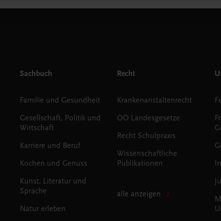
Sachbuch
Recht
Un
Familie und Gesundheit
Krankenanstaltenrecht
Gesellschaft, Politik und
OÖ Landesgesetze
F
Wirtschaft
G
Recht Schulpraxis
Karriere und Beruf
G
Wissenschaftliche
Kochen und Genuss
Publikationen
I
Kunst, Literatur und
J
Sprache
alle anzeigen
M
Natur erleben
U