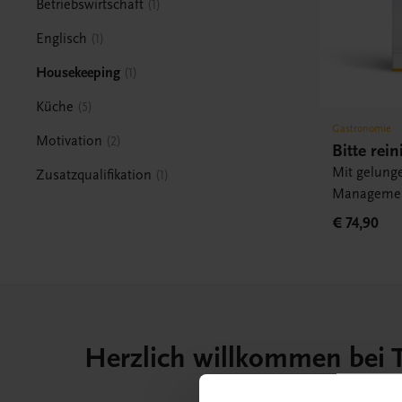
Betriebswirtschaft
1
Englisch
1
Housekeeping
1
Küche
5
Gastronomie
Motivation
2
Bitte rein
Mit gelun
Zusatzqualifikation
1
Managemen
€ 74,90
Herzlich willkommen bei