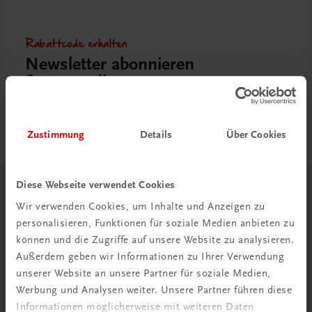
Rabattcode erhalten
Newsletter abonnieren
& Versandkosten sparen
Jetzt anmelden
Zustimmung
Details
Über Cookies
Diese Webseite verwendet Cookies
Herzlich willkommen bei TRAUNER!
Wir verwenden Cookies, um Inhalte und Anzeigen zu
personalisieren, Funktionen für soziale Medien anbieten zu
können und die Zugriffe auf unsere Website zu analysieren.
Außerdem geben wir Informationen zu Ihrer Verwendung
unserer Website an unsere Partner für soziale Medien,
Werbung und Analysen weiter. Unsere Partner führen diese
Wir über uns
Informationen möglicherweise mit weiteren Daten